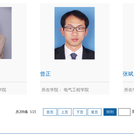
曾强
重点实验室
曾正
张斌
学院
所在学院： 电气工程学院
所在
一
曾正
共209条 1/21
首页
上页
下页
尾页