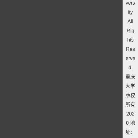
vers
ity
All
Rig
hts
Res
erve
d.
重庆
大学
版权
所有
202
0 地
址：