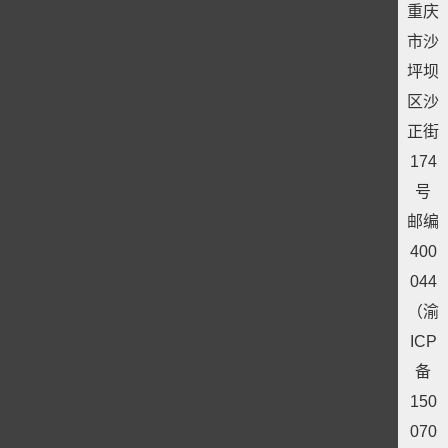
重庆
市沙
坪坝
区沙
正街
174
号
邮编
400
044
（渝
ICP
备
150
070