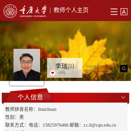
教师个人主页
李瑞川
+
291
个人信息
教师拼音名称：liruichuan
性别：男
联系方式：电话：15825976466 邮箱：r.c.li@cqu.edu.cn