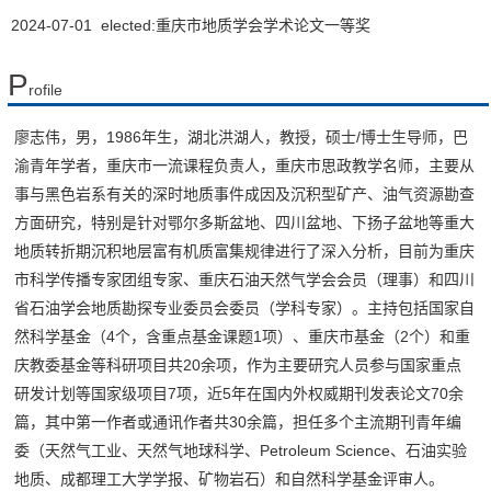
2024-07-01 elected:重庆市地质学会学术论文一等奖
P
rofile
廖志伟，男，1986年生，湖北洪湖人，教授，硕士/博士生导师，巴
渝青年学者，重庆市一流课程负责人，重庆市思政教学名师，主要从
事与黑色岩系有关的深时地质事件成因及沉积型矿产、油气资源勘查
方面研究，特别是针对鄂尔多斯盆地、四川盆地、下扬子盆地等重大
地质转折期沉积地层富有机质富集规律进行了深入分析，目前为重庆
市科学传播专家团组专家、重庆石油天然气学会会员（理事）和四川
省石油学会地质勘探专业委员会委员（学科专家）。主持包括国家自
然科学基金（4个，含重点基金课题1项）、重庆市基金（2个）和重
庆教委基金等科研项目共20余项，作为主要研究人员参与国家重点
研发计划等国家级项目7项，近5年在国内外权威期刊发表论文70余
篇，其中第一作者或通讯作者共30余篇，担任多个主流期刊青年编
委（天然气工业、天然气地球科学、Petroleum Science、石油实验
地质、成都理工大学学报、矿物岩石）和自然科学基金评审人。