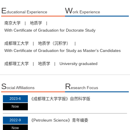
E
W
ducational Experience
ork Experience
南京大学
|
地质学
|
With Certificate of Graduation for Doctorate Study
成都理工大学
|
地质学（沉积学）
|
With Certificate of Graduation for Study as Master's Candidates
成都理工大学
|
地质学
|
University graduated
S
R
ocial Affiliations
esearch Focus
《成都理工大学学报》自然科学版
2023-6
Now
《Petroleum Science》青年编委
2022-9
Now