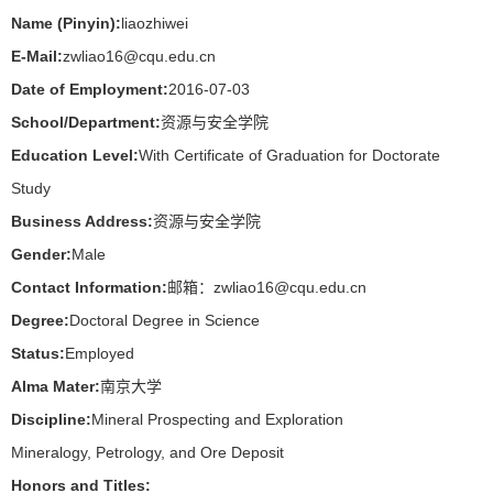
Name (Pinyin):
liaozhiwei
E-Mail:
zwliao16@cqu.edu.cn
Date of Employment:
2016-07-03
School/Department:
资源与安全学院
Education Level:
With Certificate of Graduation for Doctorate
Study
Business Address:
资源与安全学院
Gender:
Male
Contact Information:
邮箱：zwliao16@cqu.edu.cn
Degree:
Doctoral Degree in Science
Status:
Employed
Alma Mater:
南京大学
Discipline:
Mineral Prospecting and Exploration
Mineralogy, Petrology, and Ore Deposit
Honors and Titles: