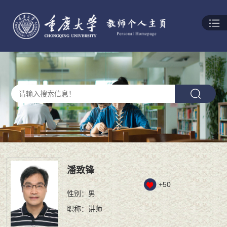
潘致锋
+
50
性别：男
职称：讲师