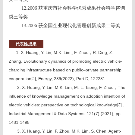
12.2006 获重庆市社会科学优秀成果社会科学咨询
类三等奖
13.2006 获全国企业现代化管理创新成果二等奖
代表性成果
1. X. Huang, Y. Lin, M.K. Lim,, F. Zhou，R. Ding, Z.
Zhang, Evolutionary dynamics of promoting electric vehicle-
charging infrastructure based on public–private partnership
cooperation[J], Energy, 239(2022), Part D, 122281
2. X. Huang, Y. Lin, M.K. Lim, M.-L. Tseng, F. Zhou，The
influence of knowledge management on adoption intention of
electric vehicles: perspective on technological knowledge[J]，
Industrial Management & Data Systems
, 121(7) (2021), pp.
1481-1495
3. X. Huang, Y. Lin, F. Zhou, M.K. Lim, S. Chen, Agent-