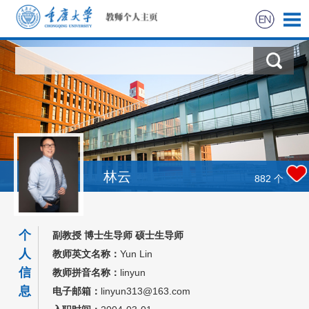
首页
科学研究
教学研究
获奖信息
林云
882
个
社会实践
个
副教授 博士生导师 硕士生导师
招生信息
人
教师英文名称：
Yun Lin
信
教师拼音名称：
linyun
学生信息
息
电子邮箱：
linyun313@163.com