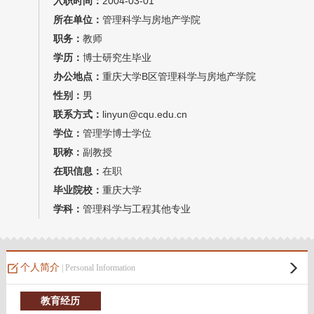
入职时间：
2004-03-01
我的相册
所在单位：
管理科学与房地产学院
职务：
教师
教师博客
学历：
博士研究生毕业
办公地点：
重庆大学B区管理科学与房地产学院
性别：
男
联系方式：
linyun@cqu.edu.cn
学位：
管理学博士学位
职称：
副教授
在职信息：
在职
毕业院校：
重庆大学
学科：
管理科学与工程其他专业
个人简介
| Personal Information
教育经历