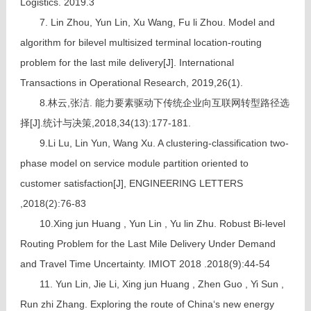
Logistics. 2019.3
7. Lin Zhou, Yun Lin, Xu Wang, Fu li Zhou. Model and
algorithm for bilevel multisized terminal location-routing
problem for the last mile delivery[J]. International
Transactions in Operational Research, 2019,26(1).
8.林云,张洁. 能力要素驱动下传统企业向互联网转型路径选
择[J].统计与决策,2018,34(13):177-181.
9.Li Lu, Lin Yun, Wang Xu. A clustering-classification two-
phase model on service module partition oriented to
customer satisfaction[J], ENGINEERING LETTERS
,2018(2):76-83
10.Xing jun Huang , Yun Lin , Yu lin Zhu. Robust Bi-level
Routing Problem for the Last Mile Delivery Under Demand
and Travel Time Uncertainty. IMIOT 2018 .2018(9):44-54
11. Yun Lin, Jie Li, Xing jun Huang , Zhen Guo , Yi Sun ,
Run zhi Zhang. Exploring the route of China‘s new energy