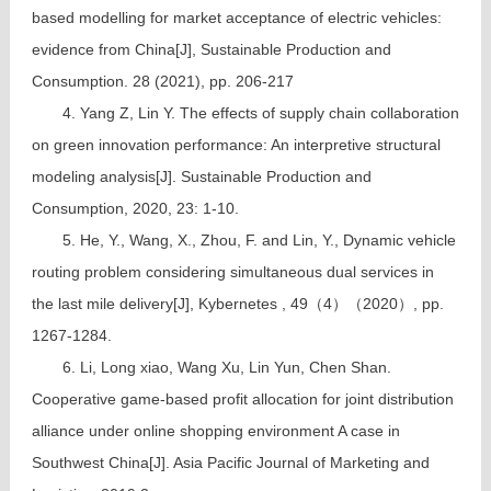
based modelling for market acceptance of electric vehicles:
evidence from China[J], Sustainable Production and
Consumption. 28 (2021), pp. 206-217
4. Yang Z, Lin Y. The effects of supply chain collaboration
on green innovation performance: An interpretive structural
modeling analysis[J]. Sustainable Production and
Consumption, 2020, 23: 1-10.
5. He, Y., Wang, X., Zhou, F. and Lin, Y., Dynamic vehicle
routing problem considering simultaneous dual services in
the last mile delivery[J], Kybernetes , 49（4）（2020）, pp.
1267-1284.
6. Li, Long xiao, Wang Xu, Lin Yun, Chen Shan.
Cooperative game-based profit allocation for joint distribution
alliance under online shopping environment A case in
Southwest China[J]. Asia Pacific Journal of Marketing and