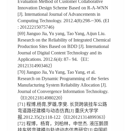
Evaluation Method of Customer Collaborative
Innovation Design Scheme Based on R-A-WNN
[J]. International Journal of Advancements in
Computing Technology. 2012.4(8):298-~306. (EI
: 20122215075746)
[69] Jianguo Jia, Yu yang, Tao Yang, Aijun Liu.
Research on the Reliability of Integrated Chemical
Production Sites Based on BDD [J]. International
Journal of Digital Content Technology and its
Applications. 2012.6(4): 87– 94.（EI：
20121314903462）
[70] Jianguo Jia, Yu Yang, Tao Yang, et al.
Research on Dynamic Programming of the Series
Manufacturing System Reliability Allocation [J].
Journal of Convergence Information Technology.
（EI:20121814980220）
[71] 程博,杨育,罗雄,李斐. 长货跨装挂车公路
弯道路径建模与动态仿真[J] 重庆大学学
报.2012.35(2):118-122（EI:20121314899363）
[72] 程博，杨育，刘柏林，申世杰. 液压鹅颈
挂车转弯建模与轨迹动态仿真研究[J] 中国机