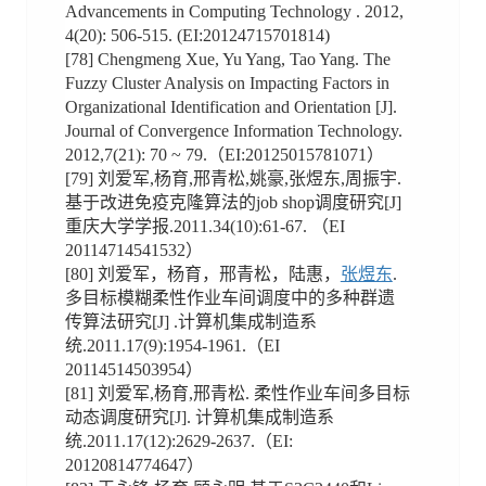
Advancements in Computing Technology . 2012,
4(20): 506-515. (EI:20124715701814)
[78] Chengmeng Xue, Yu Yang, Tao Yang. The
Fuzzy Cluster Analysis on Impacting Factors in
Organizational Identification and Orientation [J].
Journal of Convergence Information Technology.
2012,7(21): 70 ~ 79.（EI:20125015781071）
[79] 刘爱军,杨育,邢青松,姚豪,张煜东,周振宇.
基于改进免疫克隆算法的job shop调度研究[J]
重庆大学学报.2011.34(10):61-67. （EI
20114714541532）
[80] 刘爱军，杨育，邢青松，陆惠，
张煜东
.
多目标模糊柔性作业车间调度中的多种群遗
传算法研究[J] .计算机集成制造系
统.2011.17(9):1954-1961.（EI
20114514503954）
[81] 刘爱军,杨育,邢青松. 柔性作业车间多目标
动态调度研究[J]. 计算机集成制造系
统.2011.17(12):2629-2637.（EI:
20120814774647）