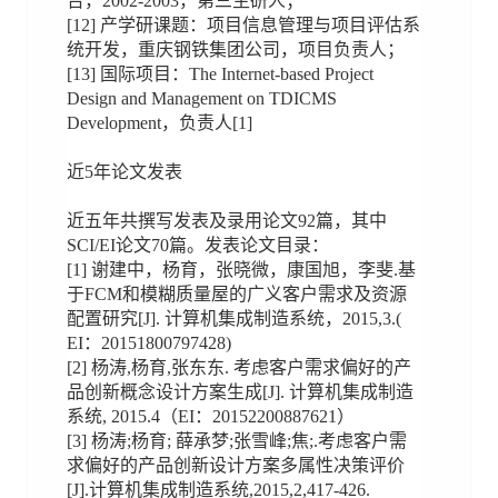
台，2002-2003，第三主研人；
[12] 产学研课题：项目信息管理与项目评估系
统开发，重庆钢铁集团公司，项目负责人；
[13] 国际项目：The Internet-based Project
Design and Management on TDICMS
Development，负责人[1]
近5年论文发表
近五年共撰写发表及录用论文92篇，其中
SCI/EI论文70篇。发表论文目录：
[1] 谢建中，杨育，张晓微，康国旭，李斐.基
于FCM和模糊质量屋的广义客户需求及资源
配置研究[J]. 计算机集成制造系统，2015,3.(
EI：20151800797428)
[2] 杨涛,杨育,张东东. 考虑客户需求偏好的产
品创新概念设计方案生成[J]. 计算机集成制造
系统, 2015.4（EI：20152200887621）
[3] 杨涛;杨育; 薛承梦;张雪峰;焦;.考虑客户需
求偏好的产品创新设计方案多属性决策评价
[J].计算机集成制造系统,2015,2,417-426.