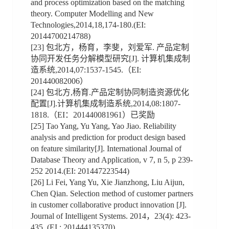
and process optimization based on the matching
theory. Computer Modelling and New
Technologies,2014,18,174-180.(EI:
20144700214788)
[23] 包北方，杨育，李斐，刘爱军. 产品定制
协同开发任务分解模型研究[J]. 计算机集成制
造系统,2014,07:1537-1545.（EI:
201440082006）
[24] 包北方,杨育.产品定制协同制造资源优化
配置[J].计算机集成制造系统,2014,08:1807-
1818.（EI：201440081961）已奖励
[25] Tao Yang, Yu Yang, Yao Jiao. Reliability
analysis and prediction for product design based
on feature similarity[J]. International Journal of
Database Theory and Application, v 7, n 5, p 239-
252 2014.(EI: 201447223544)
[26] Li Fei, Yang Yu, Xie Jianzhong, Liu Aijun,
Chen Qian. Selection method of customer partners
in customer collaborative product innovation [J].
Journal of Intelligent Systems. 2014，23(4): 423-
435. (EI : 201444135370)