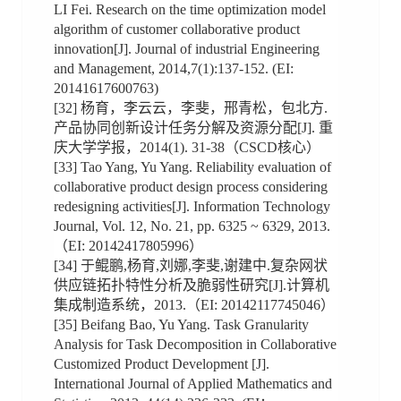
LI Fei. Research on the time optimization model
algorithm of customer collaborative product
innovation[J]. Journal of industrial Engineering
and Management, 2014,7(1):137-152. (EI:
20141617600763)
[32] 杨育，李云云，李斐，邢青松，包北方.
产品协同创新设计任务分解及资源分配[J]. 重
庆大学学报，2014(1). 31-38（CSCD核心）
[33] Tao Yang, Yu Yang. Reliability evaluation of
collaborative product design process considering
redesigning activities[J]. Information Technology
Journal, Vol. 12, No. 21, pp. 6325 ~ 6329, 2013.
（EI: 20142417805996）
[34] 于鲲鹏,杨育,刘娜,李斐,谢建中.复杂网状
供应链拓扑特性分析及脆弱性研究[J].计算机
集成制造系统，2013.（EI: 20142117745046）
[35] Beifang Bao, Yu Yang. Task Granularity
Analysis for Task Decomposition in Collaborative
Customized Product Development [J].
International Journal of Applied Mathematics and