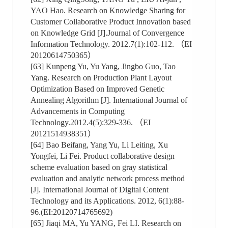
YAO Hao. Research on Knowledge Sharing for
Customer Collaborative Product Innovation based
on Knowledge Grid [J].Journal of Convergence
Information Technology. 2012.7(1):102-112. （EI
20120614750365）
[63] Kunpeng Yu, Yu Yang, Jingbo Guo, Tao
Yang. Research on Production Plant Layout
Optimization Based on Improved Genetic
Annealing Algorithm [J]. International Journal of
Advancements in Computing
Technology.2012.4(5):329-336. （EI
20121514938351）
[64] Bao Beifang, Yang Yu, Li Leiting, Xu
Yongfei, Li Fei. Product collaborative design
scheme evaluation based on gray statistical
evaluation and analytic network process method
[J]. International Journal of Digital Content
Technology and its Applications. 2012, 6(1):88-
96.(EI:20120714765692)
[65] Jiaqi MA, Yu YANG, Fei LI. Research on