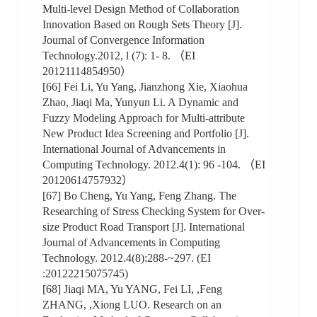
Multi-level Design Method of Collaboration
Innovation Based on Rough Sets Theory [J].
Journal of Convergence Information
Technology.2012, l (7): 1- 8. （EI
20121114854950）
[66] Fei Li, Yu Yang, Jianzhong Xie, Xiaohua
Zhao, Jiaqi Ma, Yunyun Li. A Dynamic and
Fuzzy Modeling Approach for Multi-attribute
New Product Idea Screening and Portfolio [J].
International Journal of Advancements in
Computing Technology. 2012.4(1): 96 -104. （EI
20120614757932）
[67] Bo Cheng, Yu Yang, Feng Zhang. The
Researching of Stress Checking System for Over-
size Product Road Transport [J]. International
Journal of Advancements in Computing
Technology. 2012.4(8):288-~297. (EI
:20122215075745)
[68] Jiaqi MA, Yu YANG, Fei LI, ,Feng
ZHANG, ,Xiong LUO. Research on an