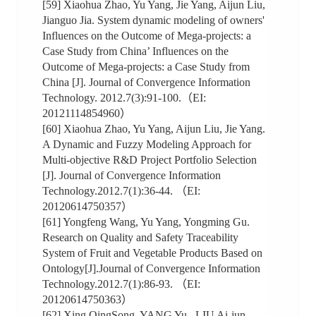
[59] Xiaohua Zhao, Yu Yang, Jie Yang, Aijun Liu,
Jianguo Jia. System dynamic modeling of owners'
Influences on the Outcome of Mega-projects: a
Case Study from China’ Influences on the
Outcome of Mega-projects: a Case Study from
China [J]. Journal of Convergence Information
Technology. 2012.7(3):91-100.（EI:
20121114854960）
[60] Xiaohua Zhao, Yu Yang, Aijun Liu, Jie Yang.
A Dynamic and Fuzzy Modeling Approach for
Multi-objective R&D Project Portfolio Selection
[J]. Journal of Convergence Information
Technology.2012.7(1):36-44. （EI:
20120614750357）
[61] Yongfeng Wang, Yu Yang, Yongming Gu.
Research on Quality and Safety Traceability
System of Fruit and Vegetable Products Based on
Ontology[J].Journal of Convergence Information
Technology.2012.7(1):86-93. （EI:
20120614750363）
[62] Xing QingSong, YANG Yu , LIU Ai-jun ,