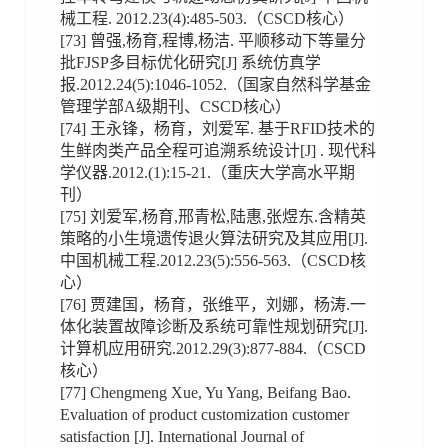
械工程. 2012.23(4):485-503.（CSCD核心）
[73] 曾强,杨育,程博,杨洁. 平顺移动下等量分
批FJSP多目标优化研究[J] 系统仿真学
报.2012.24(5):1046-1052.（国家自然科学基金
管理学部A级期刊、CSCD核心）
[74] 王永锋，杨育，刘爱军. 基于RFID技术的
生鲜肉类产品全程可追溯系统设计[J] . 现代科
学仪器.2012.(1):15-21.（重庆大学高水平期
刊）
[75] 刘爱军,杨育,邢青松,陆惠,张煜东.含精英
策略的小生境遗传退火算法研究及其应用[J].
中国机械工程.2012.23(5):556-563.（CSCD核
心）
[76] 贾建国，杨育，张维平，刘娜，杨涛.一
体化装置故障诊断及系统可靠性规划研究[J].
计算机应用研究.2012.29(3):877-884.（CSCD
核心）
[77] Chengmeng Xue, Yu Yang, Beifang Bao.
Evaluation of product customization customer
satisfaction [J]. International Journal of