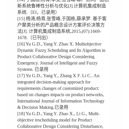
新系统鲁棒性分析与优化[J].计算机集成制造
系统.（EI，已录用）
[15] 杨涛,杨育,张雪峰,于国栋,薛承梦. 基于客
户聚类分析的产品概念设计方案评价决策方
法[J]. 计算机集成制造系统,2015,(07):1669-
1678.（已刊出）
[16] Yu G.D., Yang Y. Zhao X. Multiobjective
Dynamic Fuzzy Scheduling and Its Algorithm in
Product Collaborative Design Considering
Emergency. Journal of Intelligent and Fuzzy
Systems. 已录用
[17] Yu G.D., Yang Y., Zhang X F. Li C.. An
integrated decision-making approach for
requirements changes of customized product:
based on changes impacts on product networks,
International Journal of Information Technology
& Decision Making.已录用
[18] Yu G.D., Yang Y. Zhao X., Li G., Multi-
objective rescheduling model for Product
Collaborative Design Considering Disturbance,