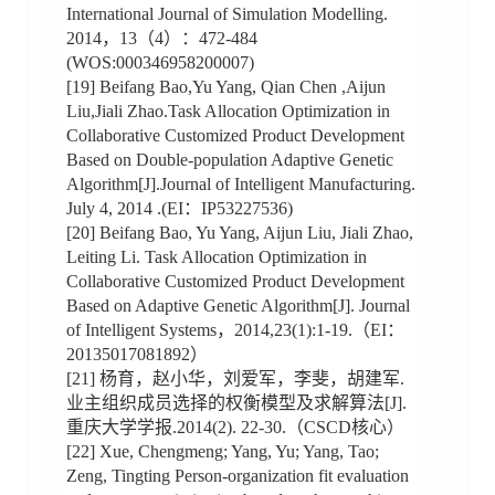
International Journal of Simulation Modelling.
2014，13（4）：472-484
(WOS:000346958200007)
[19] Beifang Bao,Yu Yang, Qian Chen ,Aijun
Liu,Jiali Zhao.Task Allocation Optimization in
Collaborative Customized Product Development
Based on Double-population Adaptive Genetic
Algorithm[J].Journal of Intelligent Manufacturing.
July 4, 2014 .(EI：IP53227536)
[20] Beifang Bao, Yu Yang, Aijun Liu, Jiali Zhao,
Leiting Li. Task Allocation Optimization in
Collaborative Customized Product Development
Based on Adaptive Genetic Algorithm[J]. Journal
of Intelligent Systems，2014,23(1):1-19.（EI：
20135017081892）
[21] 杨育，赵小华，刘爱军，李斐，胡建军.
业主组织成员选择的权衡模型及求解算法[J].
重庆大学学报.2014(2). 22-30.（CSCD核心）
[22] Xue, Chengmeng; Yang, Yu; Yang, Tao;
Zeng, Tingting Person-organization fit evaluation