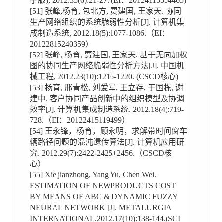
学版), 2012.35(6):21-27. (EI：20124115554465)
[51] 张峰,杨育, 包北方, 贾建国, 王家天. 协同
生产网络组织的系统脆弱性分析[J]. 计算机集
成制造系统, 2012.18(5):1077-1086.（EI：
20122815240359）
[52] 张峰, 杨育, 贾建国, 王家天. 基于无向加权
图的协同生产网络脆弱性分析方法[J]. 中国机
械工程, 2012.23(10):1216-1220. (CSCD核心)
[53] 杨育, 邢青松, 刘爱军, 王立存, 于国栋, 谢
建中. 客户协同产品创新中的组织模型及协调
效率[J]. 计算机集成制造系统. 2012.18(4):719-
728.（EI：20122415119499）
[54] 王永锋，杨育，顾永明，求解带时间窗车
辆路径问题的混沌遗传算法[J]. 计算机应用研
究. 2012.29(7):2422-2425+2456.（CSCD核
心）
[55] Xie jianzhong, Yang Yu, Chen Wei.
ESTIMATION OF NEWPRODUCTS COST
BY MEANS OF ABC & DYNAMIC FUZZY
NEURAL NETWORK [J]. METALURGIA
INTERNATIONAL.2012.17(10):138-144.(SCI