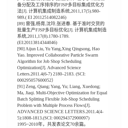
备分配及工序排序的FJSP多目标集成优化方
法[J]. 计算机集成制造系统,2011,17(5).980-
989.( EI 20112514082246)
[89] 曾强,杨育,沈玲,张进春. 基于准时交货的
批量生产FJSP多目标优化[J]. 计算机集成制造
系统,2011,17(8).1780-1789.
(EI:20113814344046)
[90] Aijun Liu, Yu Yang,Xing Qingsong, Hao
Yao. Improved Collaborative Particle Swarm
Algorithm for Job Shop Scheduling
Optimization[J]. Advanced Science
Letters.2011.4(6-7) 2180–2183. (SCI:
000295057600052）
[91] Zeng, Qiang; Yang, Yu; Liang, Xuedong;
Ma, Jiaqi. Multi-Objective Optimization for Equal
Batch Splitting Flexible Job-Shop Scheduling
Problem with Multiple Process Flows[J].
ADVANCED SCIENCE LETTERS.2011.4(4-
5):1808-1813.(SCI: 000294372900097)
1995~2010年，共发表论文70余篇。