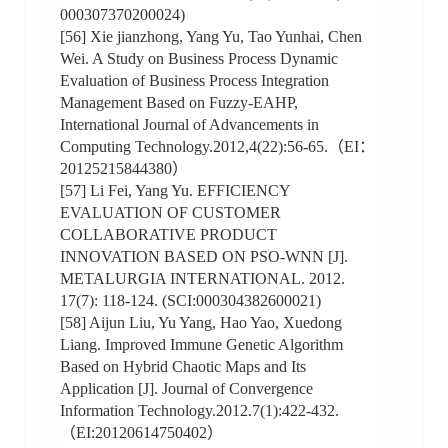
000307370200024)
[56] Xie jianzhong, Yang Yu, Tao Yunhai, Chen
Wei. A Study on Business Process Dynamic
Evaluation of Business Process Integration
Management Based on Fuzzy-EAHP,
International Journal of Advancements in
Computing Technology.2012,4(22):56-65.（EI：
20125215844380）
[57] Li Fei, Yang Yu. EFFICIENCY
EVALUATION OF CUSTOMER
COLLABORATIVE PRODUCT
INNOVATION BASED ON PSO-WNN [J].
METALURGIA INTERNATIONAL. 2012.
17(7): 118-124. (SCI:000304382600021)
[58] Aijun Liu, Yu Yang, Hao Yao, Xuedong
Liang. Improved Immune Genetic Algorithm
Based on Hybrid Chaotic Maps and Its
Application [J]. Journal of Convergence
Information Technology.2012.7(1):422-432.
（EI:20120614750402）