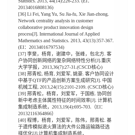
Statistics. 2013, 44(14):226-233. (EI：
20134016808136)
[36] Li Fei, Yang Yu, Su Jia-fu, Xie Jian-zhong.
Network centrality analysis in customer
collaborative product innovation design
process[J]. International Journal of Applied
Mathematics and Statistics. 2013, 43(13):357-367.
(EI：20134016797534)
[37] 李斐，杨育，谢建中，张峰，包北方. 客
户协同创新网络的复杂网络特性分析[J].重庆
大学学报，2013,36(7):27-31.(CSCD核心)
[38] 邢青松, 杨育, 刘爱军, 姚豪. 客户协同设计
中基于QTF的产品创新方案生成研究[J]. 中国
机械工程, 2013,24(15):2101-2109. (CSCD核心)
[39] 邢青松，杨育，刘爱军，于国栋. 协同创
新中考虑主体属性特征的时间效率[J]. 计算机
集成制造系统，2013,19(4):695-703.（EI：
20132116364866）
[40] 程博，杨育，刘爱军，陈伟，邢青松. 基
于遗传模拟退火算法的大件公路运输路径选
择优化[J].计算机集成制造系统，