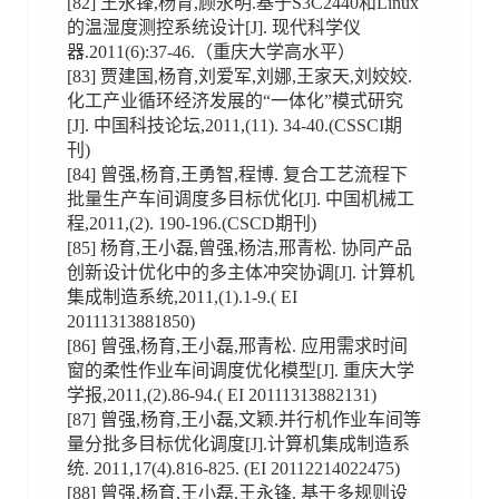
[82] 王永锋,杨育,顾永明.基于S3C2440和Linux
的温湿度测控系统设计[J]. 现代科学仪
器.2011(6):37-46.（重庆大学高水平）
[83] 贾建国,杨育,刘爱军,刘娜,王家天,刘姣姣.
化工产业循环经济发展的“一体化”模式研究
[J]. 中国科技论坛,2011,(11). 34-40.(CSSCI期
刊)
[84] 曾强,杨育,王勇智,程博. 复合工艺流程下
批量生产车间调度多目标优化[J]. 中国机械工
程,2011,(2). 190-196.(CSCD期刊)
[85] 杨育,王小磊,曾强,杨洁,邢青松. 协同产品
创新设计优化中的多主体冲突协调[J]. 计算机
集成制造系统,2011,(1).1-9.( EI
20111313881850)
[86] 曾强,杨育,王小磊,邢青松. 应用需求时间
窗的柔性作业车间调度优化模型[J]. 重庆大学
学报,2011,(2).86-94.( EI 20111313882131)
[87] 曾强,杨育,王小磊,文颖.并行机作业车间等
量分批多目标优化调度[J].计算机集成制造系
统. 2011,17(4).816-825. (EI 20112214022475)
[88] 曾强,杨育,王小磊,王永锋. 基于多规则设