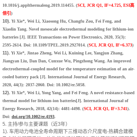
10.1016/j.applthermaleng.2019.114455. (
SCI, JCR Q1, IF=4.725, ESI
高
倍引
)
10).
Yi Xie*, Wei Li, Xiaosong Hu, Changfu Zou, Fei Feng, and
Xiaolin Tang. Novel mesoscale electrothermal modeling for lithium-ion
batteries [J]. IEEE Transactions on Power Electronics, 2020, 35(3):
2595-2614. Doi: 10.1109/TPEL.2019.2927014. (
SCI, JCR Q1, IF=6.373
)
11).
Yi Xie*, Jintao Zheng, Wei Li, Kuining Lee, Yangjun Zhang,
Jiangyan Liu, Dan Dan, Cunxue Wu, Pingzhong Wang. An improved
electrothermal-coupled model for the temperature estimation of an air-
cooled battery pack [J]. International Journal of Energy Research,
2020, 44(3): 2037-2060. Doi: 10.1002/er.5058.
12).
Yi Xie*, Wei Li, Yong Yang, and Fei Feng. A novel resistance-based
thermal model for lithium‐ion batteries[J]. International Journal of
Energy Research, 2018, 42(14): 4481-4498. (
SCI, JCR Q1, IF=3.741
).
Doi:
doi.org/10.1002/er.4193
.
5. 主持/参与主要课题（近3年）
1). 车用动力电池全寿命周期下三维动态介尺度电-热耦合建模