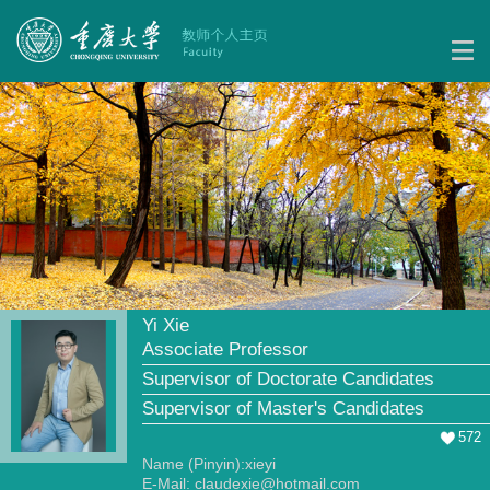
Yi Xie
Associate Professor
Supervisor of Doctorate Candidates
Supervisor of Master's Candidates
572
Name (Pinyin):xieyi
E-Mail:
claudexie@hotmail.com