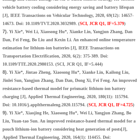
vehicle battery cooling considering energy saving and battery lifespan
[J], IEEE Transactions on Vehicular Technology, 2020, 69(12): 14657-
14673. Doi: 10.1109/TVT.2020.3032989. (
SCI, JCR Q1, IF=5.379
)
7).
Yi Xie*, Wei Li, Xiaosong Hu*, Xianke Lin, Yangjun Zhang, Dan
Dan, Fei Feng, Bo Liu and Kexin Li. An enhanced online temperature
estimation for lithium-ion batteries [J], IEEE Transactions on
Transportation Electrification, 2020, 6(2): 375-389. Doi:
10.1109/TTE.2020.2980153. (SCI, JCR Q1, IF=5.444)
8).
Yi Xie*, Jintao Zheng, Xiaosong Hu*, Xianke Lin, Kailong Liu,
Jinlei Sun, Yangjun Zhang, Dan Dan, Dong Xi, Fei Feng. An improved
resistance-based thermal model for prismatic lithium-ion battery
charging [J], Applied Thermal Engineering, 2020, 180(11): 115794.
Doi: 10.1016/j.applthermaleng.2020.115794. (
SCI, JCR Q1, IF=4.725
)
9).
Yi Xie*, Xiaojing He, Xiaosong Hu*, Wei Li, Yangjun Zhang, Bo
Liu, Yuan-tao Sun. An improved resistance-based thermal model for a
pouch lithium-ion battery considering heat generation of posts[J],
Applied Thermal Engineering, 2020, 164(1): 114455. Doi: