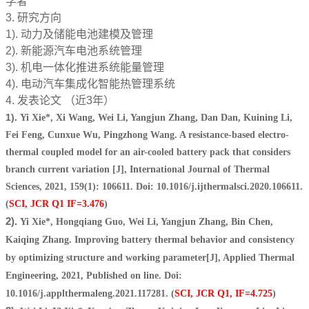
学者
3. 研究方向
1). 动力及储能电池建模及管理
2). 新能源汽车电池系统管理
3). 机电一体化推进系统能量管理
4). 电动汽车集成化智能热管理系统
4. 发表论文 （近3年）
1).
Yi Xie*, Xi Wang, Wei Li, Yangjun Zhang, Dan Dan, Kuining Li,
Fei Feng, Cunxue Wu, Pingzhong Wang. A resistance-based electro-
thermal coupled model for an air-cooled battery pack that considers
branch current variation [J], International Journal of Thermal
Sciences, 2021, 159(1): 106611. Doi: 10.1016/j.ijthermalsci.2020.106611.
(
SCI, JCR Q1 IF=3.476
)
2).
Yi Xie*, Hongqiang Guo, Wei Li, Yangjun Zhang, Bin Chen,
Kaiqing Zhang. Improving battery thermal behavior and consistency
by optimizing structure and working parameter[J], Applied Thermal
Engineering, 2021, Published on line. Doi:
10.1016/j.applthermaleng.2021.117281. (
SCI, JCR Q1, IF=4.725
)