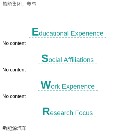
热能集团，参与
E
ducational Experience
No content
S
ocial Affiliations
No content
W
ork Experience
No content
R
esearch Focus
新能源汽车