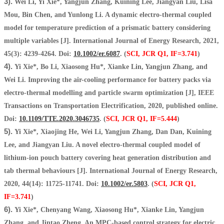
3).
Wei Li, Yi Xie*, Yangjun Zhang, Kuining Lee, Jiangyan Liu, Lisa
Mou, Bin Chen, and Yunlong Li. A dynamic electro-thermal coupled
model for temperature prediction of a prismatic battery considering
multiple variables [J]. International Journal of Energy Research, 2021,
45(3): 4239-4264. Doi:
10.1002/er.6087
. (
SCI, JCR Q1, IF=3.741
)
4).
Yi Xie*, Bo Li, Xiaosong Hu*, Xianke Lin, Yangjun Zhang, and
Wei Li. Improving the air-cooling performance for battery packs via
electro-thermal modelling and particle swarm optimization [J], IEEE
Transactions on Transportation Electrification, 2020, published online.
Doi:
10.1109/TTE.2020.3046735
. (
SCI, JCR Q1, IF=5.444
)
5).
Yi Xie*, Xiaojing He, Wei Li, Yangjun Zhang, Dan Dan, Kuining
Lee, and Jiangyan Liu. A novel electro-thermal coupled model of
lithium-ion pouch battery covering heat generation distribution and
tab thermal behaviours [J]. International Journal of Energy Research,
2020, 44(14): 11725-11741. Doi:
10.1002/er.5803
. (
SCI, JCR Q1,
IF=3.741
)
6).
Yi Xie*, Chenyang Wang, Xiaosong Hu*, Xianke Lin, Yangjun
Zhang, and Jintao Zheng. An MPC-based control strategy for electric