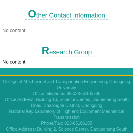
O
ther Contact Information
No content
R
esearch Group
No content
College of Mechanical and Transportation Engineering, Chongqing
University
Office telephone: 86-023-65105795
Office Address: Building 10, Science Center, Daxuecheng South
Road, Shapingba District, Chongqing
National Key Laboratory of High end Equipment Mechanical
Transmission
Phone/Fax: 023-65106195
Office Address: Building 2, Science Center, Daxuecheng South