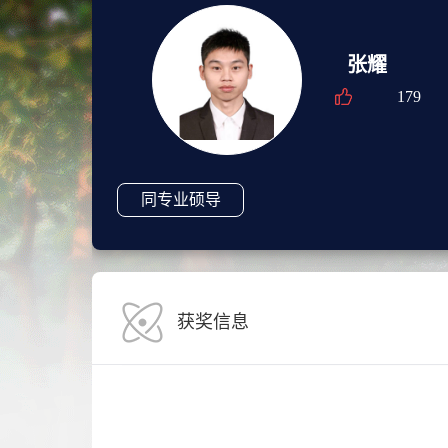
张耀
179
同专业硕导
获奖信息