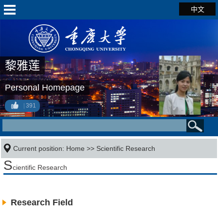
中文
黎雅莲
Personal Homepage
391
Current position:
Home
>>
Scientific Research
S
cientific Research
Research Field