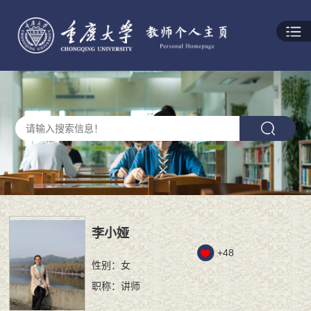
李小娅
+
48
性别：女
职称：讲师