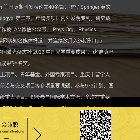
search 等国际期刊发表论文40余篇；撰写 Springer 英文
Technology》第二章；申请多项国内外发明专利。研究成
LAM微信公众号、 Phys.Org、Physics
sign、科学网等知名媒体报道，并连续数月入选期刊 Top
“中国激光杂志社 2013 中国光学重要成果”、获“启真杯
新成果”提名奖。
上项目、青年基金、外国专家项目、重庆市留学人
前沿与交叉项目等多项重要课题，参与973计划、国
级重大项目。积极参与国际学术交流，多次在重要
Sel. Top. Quantum Electron.、Optics
echnology、Applied Optics 等期刊独立审稿人。
社会兼职
研究方向
团队成员
研究感兴趣的同学保送、报考研究生！欢迎校内本
ional affiliations
Research direction
Team members