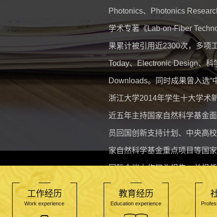
Photonics、Photonics Re
学术专著《Lab-on-Fiber 
果累计被引用近2300次，多项工作被
Today、Electronic De
Downloads。同时成果曾入选
浙江大学2014年学生十大学术
近五年主持国家自然科学基金面
员回国创新支持计划、中央高校
家自然科学基金重点项目等国家
国际会议上作口头报告，并担任 IEEE J. 
Letters、Optics & Laser T
工作经历
教育经历
欢迎对纳米光子学、生物光子学
Work experience
Education experience
Profess