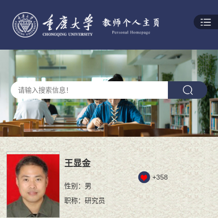
王显金
+
358
性别：男
职称：研究员