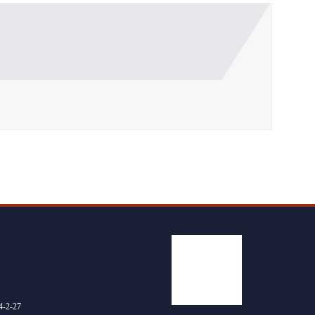
4
-
2
-
27