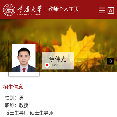
教师个人主页
蔡伟光
+
455
招生信息
性别：男
职称：教授
博士生导师 硕士生导师