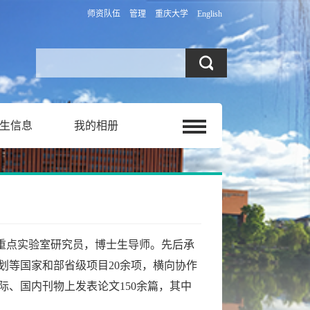
师资队伍
管理
重庆大学
English
生信息
我的相册
重点实验室研究员，博士生导师。先后承
划等国家和部省级项目
20
余项，横向协作
际、国内刊物上发表论文
150
余篇，其中