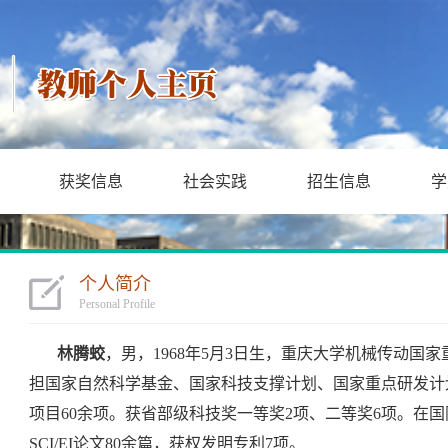
获奖信息
社会实践
招生信息
学
个人简介
Personal Profile
林腾蛟
，男，
1968
年
5
月
3
日
生，重庆大学机械传动国家
担国家自然科学基金、国家科技支撑计划、国家重点研发计
项目
60
余项。获省部级科技奖一等奖
2
项、二等奖
6
项。在国
SCI/EI
论文
80
余篇，获权发明专利
7
项。