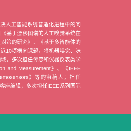
解决人工智能系统普适化进程中的问
目《基于漂移图谱的人工嗅觉系统在
及对策的研究》、《基于多智能体的
成近
10
项横向课题，将机器嗅觉、味
领域。多次担任传感和仪器仪表类学
tion and Measurement
》、《
IEEE
emosensors
》等的审稿人；担任
的客座编辑，多次担任IEEE系列国际