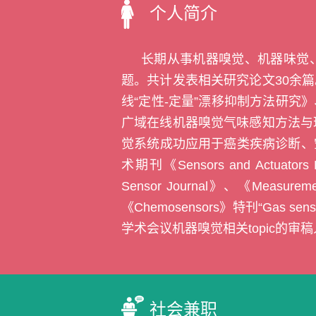
个人简介
长期从事机器嗅觉、机器味觉
题。共计发表相关研究论文
30
余篇
线“定性
-
定量”漂移抑制方法研究
广域在线机器嗅觉气味感知方法与
觉系统成功应用于癌类疾病诊断、
术期刊《
Sensors and Actuators 
Sensor Journal
》、《
Measureme
《
Chemosensors
》特刊“
Gas senso
学术会议机器嗅觉相关
topic
的审稿
社会兼职