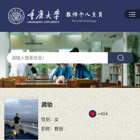
龚劬
+
404
性别：女
职称：教授