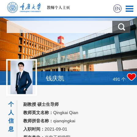
首页
科学研究
教学研究
获奖信息
钱庆凯
491
个
社会实践
个
副教授 硕士生导师
招生信息
人
教师英文名称：
Qingkai Qian
信
教师拼音名称：
qianqingkai
学生信息
息
入职时间：
2021-09-01