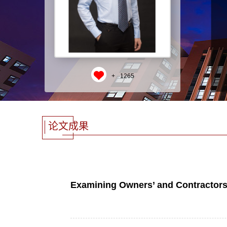
+
1265
论文成果
Examining Owners’ and Contractors’ 