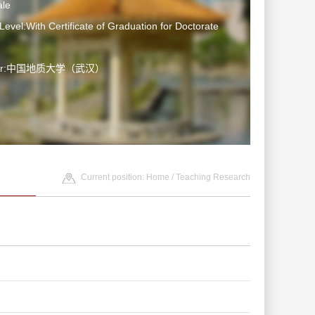
le
Level:With Certificate of Graduation for Doctorate
ater:中国地质大学（武汉）
Current position:
Home
/
Teaching Research