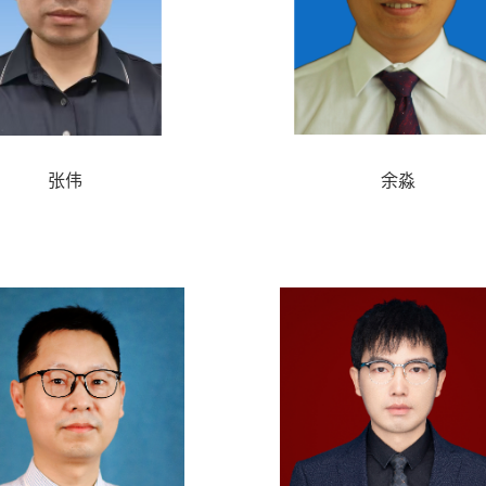
张伟
余淼