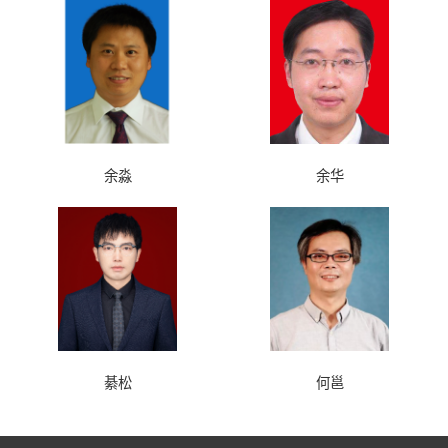
余淼
余华
綦松
何邕