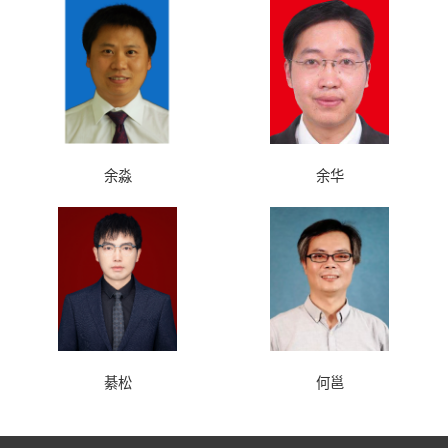
余淼
余华
綦松
何邕