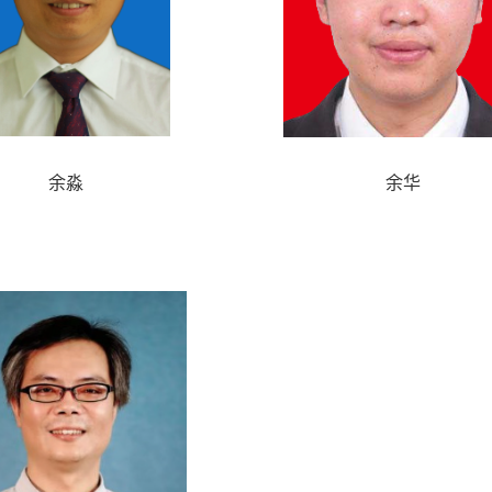
余淼
余华