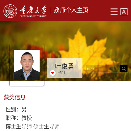
教师个人主页
叶俊勇
+
521
获奖信息
性别：男
职称：教授
博士生导师 硕士生导师