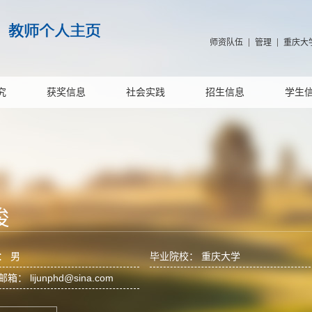
师资队伍
管理
重庆大
究
获奖信息
社会实践
招生信息
学生
俊
： 男
毕业院校： 重庆大学
邮箱：
lijunphd@sina.com