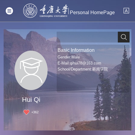
Personal HomePage
Basic Information
Gender:Male
E-Mail:
qihui78@163.com
School/Department:新闻学院
Hui Qi
+
362