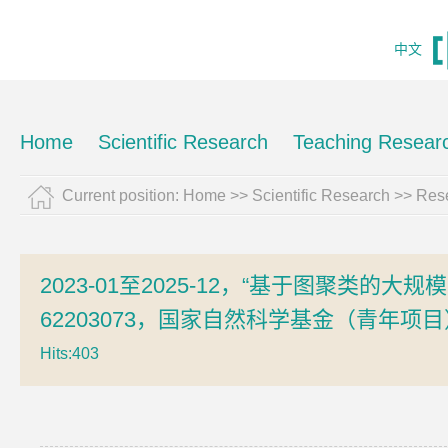
中文
Home
Scientific Research
Teaching Resear
Current position:
Home
>>
Scientific Research
>>
Rese
2023-01至2025-12，“基于图聚类
62203073，国家自然科学基金（青年项目
Hits:
403