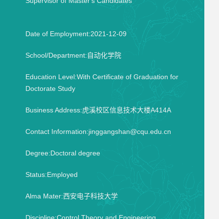
Supervisor of Master's Candidates
Date of Employment:2021-12-09
School/Department:自动化学院
Education Level:With Certificate of Graduation for
Doctorate Study
Business Address:虎溪校区信息技术大楼A414A
Contact Information:jinggangshan@cqu.edu.cn
Degree:Doctoral degree
Status:Employed
Alma Mater:西安电子科技大学
Discipline:Control Theory and Engineering