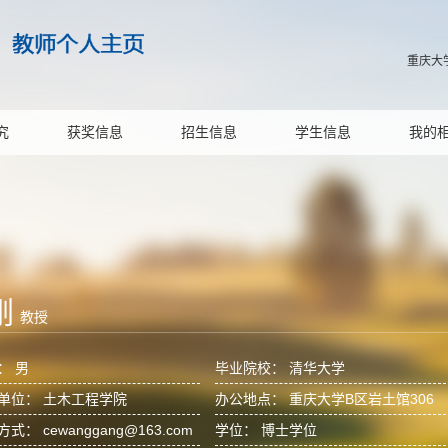
重庆大
究
获奖信息
招生信息
学生信息
我的
刚
教授
： 男
毕业院校： 清华大学
单位： 土木工程学院
办公地点： 重庆大学B区岩土馆306
式： cewanggang@163.com
学位： 博士学位