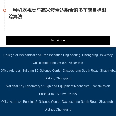
一种机器视觉与毫米波雷达融合的多车辆目标跟
踪算法
No More
College of Mechanical and Transportation Engineering, Chongqing University
Office telephone: 86-023-65105795
Office Address: Building 10, Science Center, Daxuecheng South Road, Shapingba
District, Chongqing
National Key Laboratory of High end Equipment Mechanical Transmission
Phone/Fax: 023-65106195
Office Address: Building 2, Science Center, Daxuecheng South Road, Shapingba
District, Chongqing