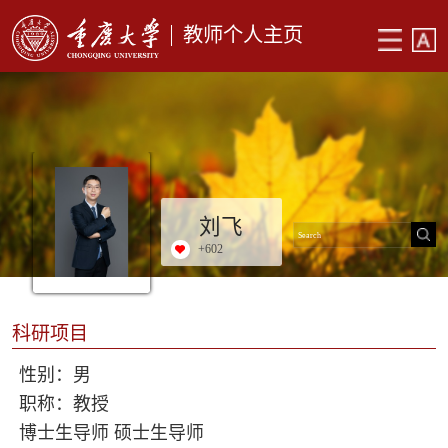
教师个人主页
刘飞
+
602
科研项目
性别：男
职称：教授
博士生导师 硕士生导师