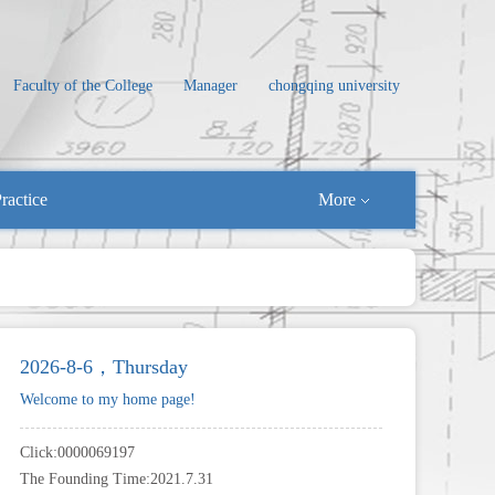
Faculty of the College
Manager
chongqing university
ractice
More
2026-8-6，Thursday
Welcome to my home page!
Click:
0000069197
The Founding Time:
2021
.
7
.
31