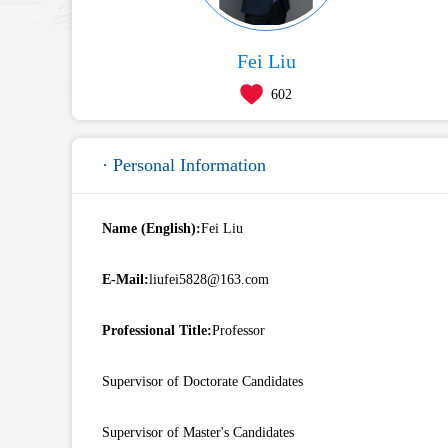
Fei Liu
602
· Personal Information
Name (English):
Fei Liu
E-Mail:
liufei5828@163.com
Professional Title:
Professor
Supervisor of Doctorate Candidates
Supervisor of Master's Candidates