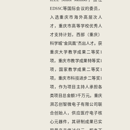
EDSSC等国际会议的委员
，
入选重庆市海外高层次人
才，
重庆市高等学校优秀人
才支持计划
，
西部（重庆）
科学城
“金凤凰”杰出人才
。
获
重庆大学教学成果二等奖
1
项，重庆市教学成果特等奖1
项，国家教学成果二等奖1
项，重庆市科技进步二等奖1
项
，作为项目主持人承担各
类项目总金额
3
千万元
。
重庆
湃芯创智微电子有限公司联
合创始人，供应医疗电子核
心元器件，其
研制成果已实