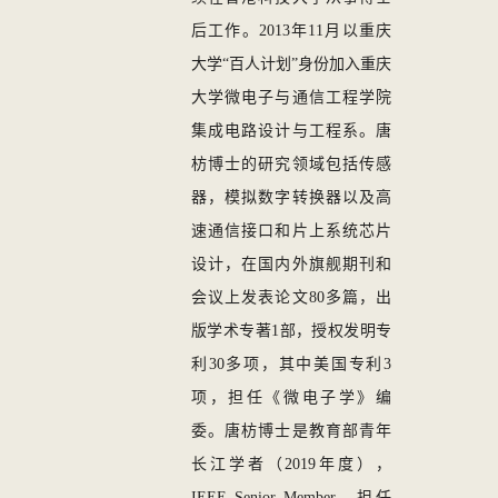
后工作。2013年11月以重庆
大学“百人计划”身份加入重庆
大学
微电子与
通信工程学院
集成电路设计与工程系。唐
枋博士的研究领域包括传感
器，模拟数字转换器以及高
速通信接口和片上系统芯片
设计，在国内外
旗舰
期刊和
会议上发表论文
8
0多篇
，
出
版学术专著
1部
，授权发明专
利
3
0多项
，
其中美国专利
3
项，担任《微电子学》编
委
。唐枋博士是
教育部
青年
长江学者（
2019年度）
，
IEEE
Senior Member，
担任