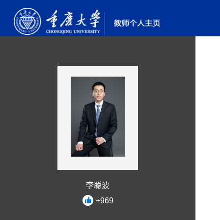
李聪波
+
969