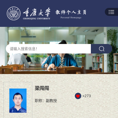
梁闯闯
+
273
职称：副教授