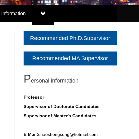
 Information
Recommended Ph.D.Supervisor
Recommended MA Supervisor
P
ersonal information
Professor
Supervisor of Doctorate Candidates
Supervisor of Master's Candidates
E-Mail:
chaoshengsong@hotmail.com