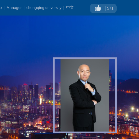
ge
|
Manager
|
chongqing university
|
中文
571