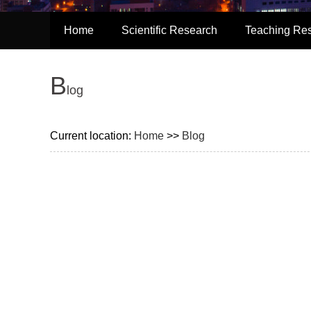
Home
Scientific Research
Teaching Re
B
log
Current location:
Home
>>
Blog