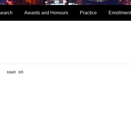
search
Awards and Honours
Practice
Enrollment
total0 0/0