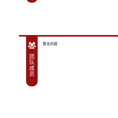
暂无内容
团
队
成
员