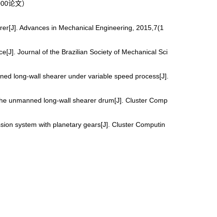
000论文）
arer[J]. Advances in Mechanical Engineering, 2015,7(1
[J]. Journal of the Brazilian Society of Mechanical Sci
ned long-wall shearer under variable speed process[J].
 the unmanned long-wall shearer drum[J]. Cluster Comp
sion system with planetary gears[J]. Cluster Computin