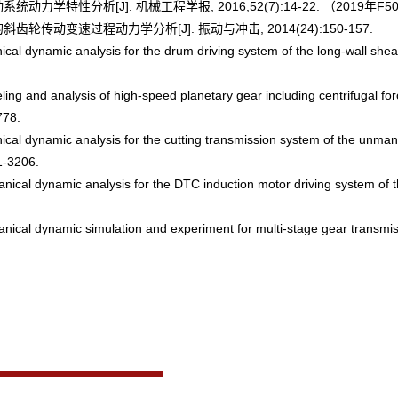
力学特性分析[J]. 机械工程学报, 2016,52(7):14-22. （2019年F5
轮传动变速过程动力学分析[J]. 振动与冲击, 2014(24):150-157.
cal dynamic analysis for the drum driving system of the long-wall she
g and analysis of high-speed planetary gear including centrifugal force
778.
cal dynamic analysis for the cutting transmission system of the unman
1-3206.
nical dynamic analysis for the DTC induction motor driving system of
nical dynamic simulation and experiment for multi-stage gear transmis