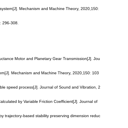
ear system[J]. Mechanism and Machine Theory, 2020,150:
96-308.
luctance Motor and Planetary Gear Transmission[J]. Jou
system[J]. Mechanism and Machine Theory, 2020,150: 103
able speed process[J]. Journal of Sound and Vibration, 2
ulated by Variable Friction Coefficient[J]. Journal of
by trajectory-based stability preserving dimension reduc