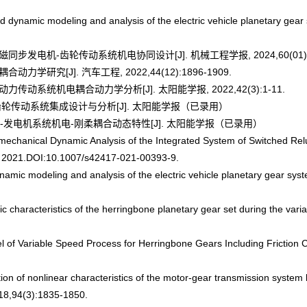
brid dynamic modeling and analysis of the electric vehicle planetary g
步发电机-齿轮传动系统机电协同设计[J]. 机械工程学报, 2024,60(01): 2
学研究[J]. 汽车工程, 2022,44(12):1896-1909.
传动系统机电耦合动力学分析[J]. 太阳能学报, 2022,42(3):1-11.
–齿轮传动系统集成设计与分析[J]. 太阳能学报（已录用）
轮-发电机系统机电-刚柔耦合动态特性[J]. 太阳能学报（已录用）
omechanical Dynamic Analysis of the Integrated System of Switched Re
es, 2021.DOI:10.1007/s42417-021-00393-9.
dynamic modeling and analysis of the electric vehicle planetary gear 
 characteristics of the herringbone planetary gear set during the vari
of Variable Speed Process for Herringbone Gears Including Friction Calc
tion of nonlinear characteristics of the motor-gear transmission system 
018,94(3):1835-1850.