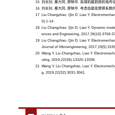
刘长钊, 秦大同, 廖映华. 采煤机截割部机电传动系统动
刘长钊, 秦大同, 廖映华. 考虑齿面变摩擦系数的斜齿
Liu Changzhao, Qin D, Liao Y. Electromechani
0):1-14.
Liu Changzhao, Qin D, Liao Y. Dynamic modelin
ences and Engineering, 2017,39(10):3769-3
Liu Changzhao, Qin D, Liao Y. Electromechani
Journal of Vibroengineering, 2017,19(5):319
Wang Y, Liu Changzhao, Liao Y. Electromecha
uting, 2019,22(S6):13325-13336.
Wang Y, Liu Changzhao, Liao Y. Electromecha
g, 2019,22(S2):3031-3041.