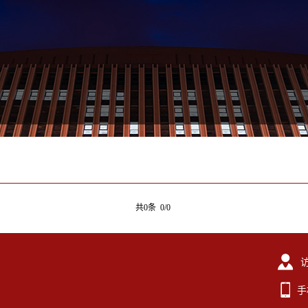
共0条 0/0
手