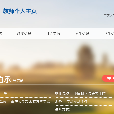
重庆大
究
获奖信息
社会实践
招生信息
学生
伯承
3
研究员
： 男
毕业院校： 中国科学院研究生院
单位： 重庆大学超瞬态装置实验
职务： 实验室副主任
联系方式：