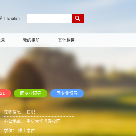
学
English
信息
我的相册
其他栏目
21
同专业硕导
同专业博导
在职信息： 在职
办公地点： 重庆大学虎溪校区
学位： 博士学位