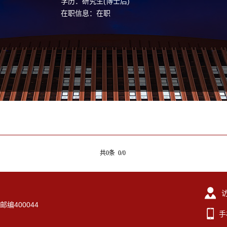
学历：研究生(博士后)
在职信息：在职
共0条 0/0
编400044
手