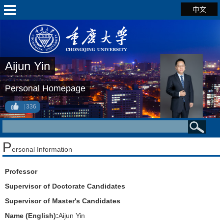
中文
Aijun Yin
Personal Homepage
336
P
ersonal Information
Professor
Supervisor of Doctorate Candidates
Supervisor of Master's Candidates
Name (English):
Aijun Yin