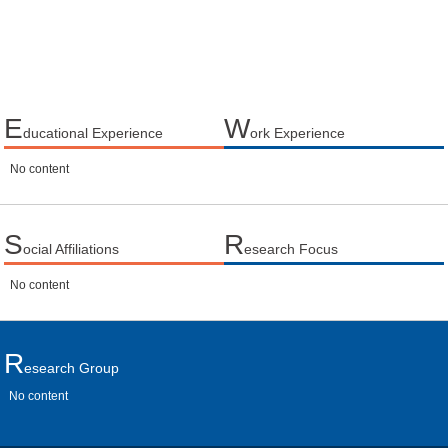
E
W
ducational Experience
ork Experience
No content
S
R
ocial Affiliations
esearch Focus
No content
R
Esearch Group
No content