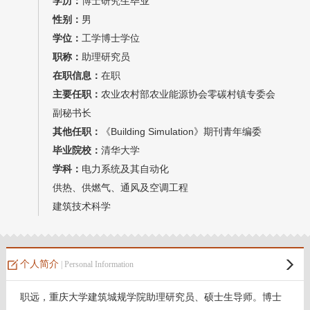
学历：
博士研究生毕业
我的相册
性别：
男
学位：
工学博士学位
教师博客
职称：
助理研究员
在职信息：
在职
主要任职：
农业农村部农业能源协会零碳村镇专委会
副秘书长
其他任职：
《Building Simulation》期刊青年编委
毕业院校：
清华大学
学科：
电力系统及其自动化
供热、供燃气、通风及空调工程
建筑技术科学
个人简介
| Personal Information
职远，重庆大学建筑城规学院助理研究员、硕士生导师。博士