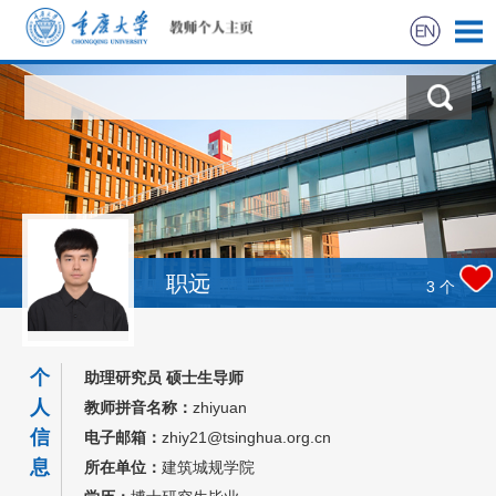
首页
科学研究
教学研究
获奖信息
职远
3
个
社会实践
个
助理研究员 硕士生导师
招生信息
人
教师拼音名称：
zhiyuan
信
电子邮箱：
zhiy21@tsinghua.org.cn
学生信息
息
所在单位：
建筑城规学院