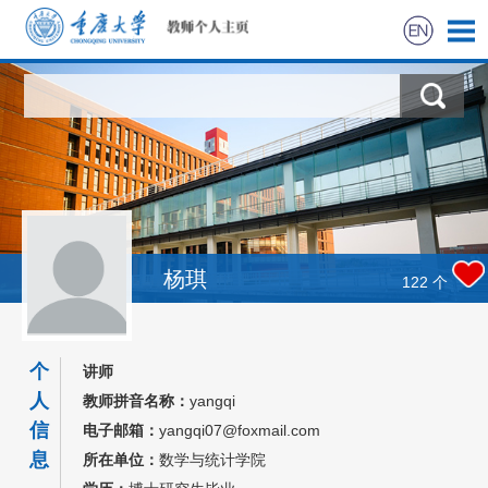
首页
科学研究
教学研究
获奖信息
杨琪
122
个
社会实践
个
讲师
招生信息
人
教师拼音名称：
yangqi
信
电子邮箱：
yangqi07@foxmail.com
学生信息
息
所在单位：
数学与统计学院