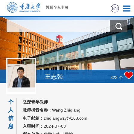
首页
科学研究
教学研究
获奖信息
王志强
323
个
招生信息
个
弘深青年教师
学生信息
人
教师拼音名称：
Wang Zhiqiang
信
电子邮箱：
zhiqiangwzy@163.com
我的相册
息
入职时间：
2024-07-03