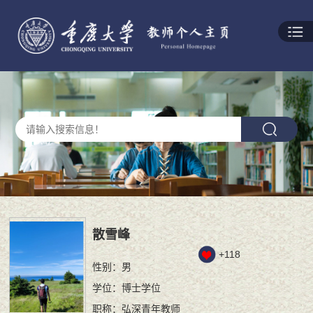
散雪峰
+
118
性别：男
学位：博士学位
职称：弘深青年教师