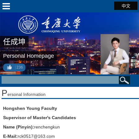
中文
任成坤
Personal Homepage
236
P
ersonal Information
Hongshen Young Faculty
Supervisor of Master's Candidates
Name (Pinyin):
renchengkun
E-Mail:
rck0517@163.com