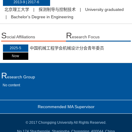
2013-9 | 2017-6
北京理工大学
|
探测制导与控制技术
|
University graduated
|
Bachelor's Degree in Engineering
S
R
ocial Affiliations
esearch Focus
中国机械工程学会机械设计分会青年委员
2025-5
Now
R
Esearch Group
No content
Recommended MA Supervisor
© 2017 Chongqing University All Rights Reserved.
No.174 Shazhengjie, Shapingba, Chongqing, 400044, China