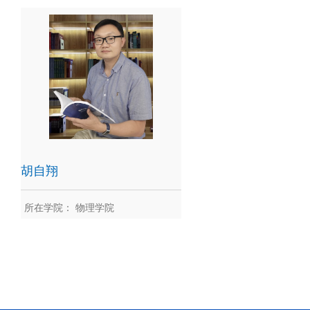
胡熙茜
胡䶮
胡自翔
所在学院： 物理学院
胡自翔