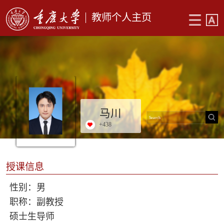
教师个人主页
马川
+
438
授课信息
性别：男
职称：副教授
硕士生导师