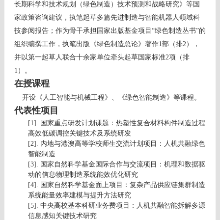
长期科学和技术规划（绿色制造）技术预测和战略研究》等国
家政策咨询建议，执笔起草多篇先进制造与智能机器人领域科
技参阅报告；作为骨干承担国家出版基金项目“绿色制造丛书”的
组织编撰工作，执笔出版《绿色制造总论》著作
1
部（排
2
），
并以第一起草人联合十余家单位牵头起草国家标准
2
项（排
1
）。
在授课程
开设《人工智能与机械工程》、《绿色智能制造》等课程。
代表性项目
[1].
国家重点研发计划课题：
热塑性复合材料构件制造过程
高效低碳调控关键技术及系统研发
[2].
内地与港澳高等学校师生交流计划项目：
人机共融绿色
智能制造
[3].
国家自然科学基金国际合作与交流项目
：机理和数据驱
动的信息物理制造系统能效优化研究
[4].
国家自然科学基金面上项目
：复杂产品供应链集群制造
系统能量效率建模与提升方法研究
[5].
中央高校基本科研业务费项目：
人机共融智能拆解
多源
信息感知关键技术研
究