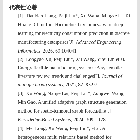
代表性论著
[1].
Tianbiao Liang
, Peiji Liu*, Xu Wang, Mingze Li, Xi
Huang, Chao Liu. Hierarchical dynamics-aware deep
learning for electricity consumption prediction in discrete
manufacturing enterprises[J].
Advanced Engineering
Informatics
, 2026, 69:104041.
[2]. Longyao Xu, Peiji Liu*, Xu Wang, Yifei Lin et al.
Energy flexible manufacturing systems: A systematic
literature review, trends and challenges[J].
Journal of
manufacturing systems
, 2025, 82: 83-97.
[3].
Xu Wang, Nanjie Lai, Peiji Liu*, Zongwei Wang,
Min Gao. A unified adaptive graph structure generation
method for spatio-temporal graph forecasting[J].
Knowledge-Based Systems,
2024, 309: 112811.
[4]. Mei Long, Xu Wang,
Peiji Liu
*, et al. A
heterogeneous multi-relations-based method for