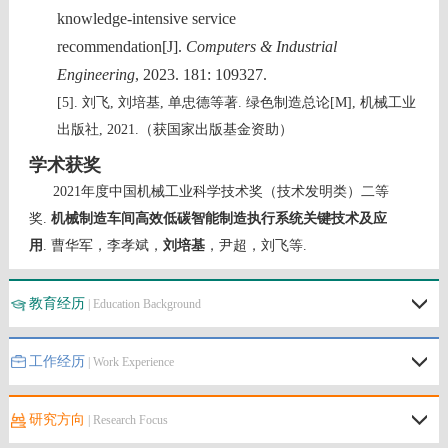
knowledge-intensive service
recommendation[J].
Computers & Industrial
Engineering
, 2023. 181: 109327.
[5]
.
刘飞
,
刘培基
,
单忠德等著
.
绿色制造总论
[M],
机械工业
出版社
, 2021.
（获国家出版基金资助）
学术获奖
2021
年度中国机械工业科学技术奖（技术发明类）二等
奖
.
机械制造车间高效低碳智能制造执行系统关键技术及应
用
.
曹华军，李孝斌，
刘培基
，尹超，刘飞等
.
教育经历
| Education Background
工作经历
| Work Experience
研究方向
| Research Focus