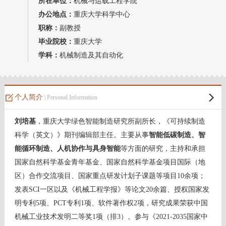
所在单位：
机械与运载工程学院
教师博客
办公地点：
重庆大学科学中心
职称：
副教授
毕业院校：
重庆大学
学科：
机械制造及其自动化
个人简介
| Personal Information
刘培基
，重庆大学绿色智能制造研究所副所长，《可持续制造
科学（英文）》期刊编辑部主任。主要从事
智能低碳制造
、智
能循环制造
、人机协作与具身智能
等方面的研究，主持和承担
国家自然科学基金青年基金、国家自然科学基金项目国际（地
区）合作交流项目、国家重点研发计划子课题等项目
10
余项；
发表
SCI
一区以及《机械工程学报》等论文
20
余篇、授权国家发
明专利
5
项、
PCT
专利
1
项、软件著作权
2
项，研究成果荣获中国
机械工业技术发明二等奖
1
项（排
3
）。参与《
2021-2035
国家中