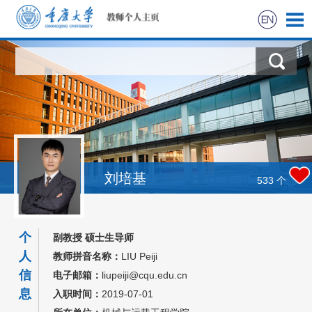
首页
科学研究
教学研究
获奖信息
刘培基
533
个
招生信息
个
副教授 硕士生导师
学生信息
人
教师拼音名称：
LIU Peiji
信
电子邮箱：
liupeiji@cqu.edu.cn
我的相册
息
入职时间：
2019-07-01